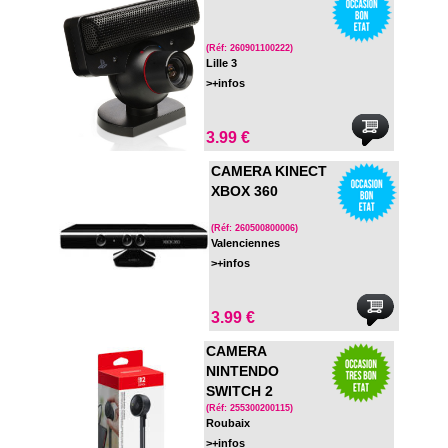
(Réf: 260901100222)
Lille 3
>+infos
3.99 €
CAMERA KINECT
XBOX 360
(Réf: 260500800006)
Valenciennes
>+infos
3.99 €
CAMERA
NINTENDO
SWITCH 2
(Réf: 255300200115)
Roubaix
>+infos