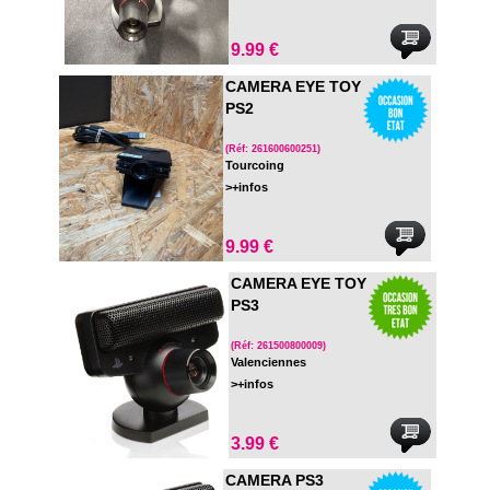
9.99 €
CAMERA EYE TOY
PS2
(Réf: 261600600251)
Tourcoing
>+infos
9.99 €
CAMERA EYE TOY
PS3
(Réf: 261500800009)
Valenciennes
>+infos
3.99 €
CAMERA PS3