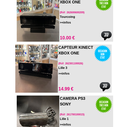
XBOX ONE
(Réf: 262600600209)
Tourcoing
>+infos
10.00 €
CAPTEUR KINECT
XBOX ONE
(Réf: 262301100026)
Lille 3
>+infos
14.99 €
CAMERA PS3
SONY
(Réf: 261700100015)
Lille 1
>+infos