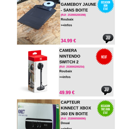
GAMEBOY JAUNE
- SANS BOITE
(Réf: 253900200398)
Roubaix
>+infos
34.99 €
CAMERA
NINTENDO
SWITCH 2
(Réf: 253000200254)
Roubaix
>+infos
49.99 €
CAPTEUR
KINNECT XBOX
360 EN BOITE
(Réf: 253000500090)
Douai
>+infos