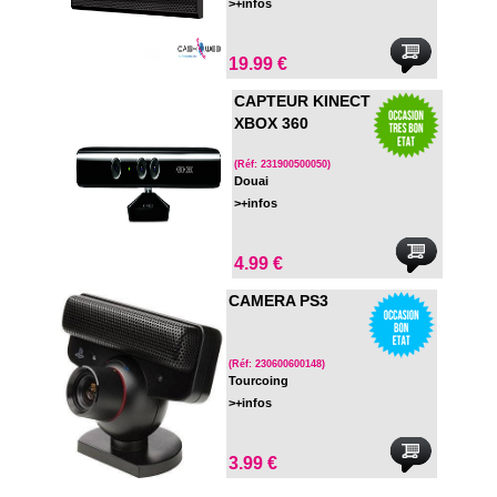
>+infos
19.99 €
CAPTEUR KINECT
XBOX 360
(Réf: 231900500050)
Douai
>+infos
4.99 €
CAMERA PS3
(Réf: 230600600148)
Tourcoing
>+infos
3.99 €