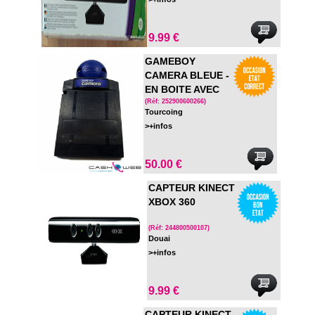
9.99 €
GAMEBOY
CAMERA BLEUE -
EN BOITE AVEC
NOTICE
(Réf: 252900600266)
Tourcoing
>+infos
50.00 €
CAPTEUR KINECT
XBOX 360
(Réf: 244800500107)
Douai
>+infos
9.99 €
CAPTEUR KINECT