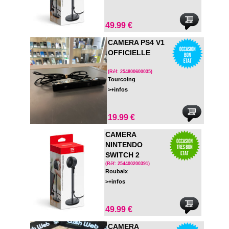
49.99 €
CAMERA PS4 V1
OFFICIELLE
(Réf: 254800600035)
Tourcoing
>+infos
19.99 €
CAMERA
NINTENDO
SWITCH 2
(Réf: 254400200391)
Roubaix
>+infos
49.99 €
CAMERA