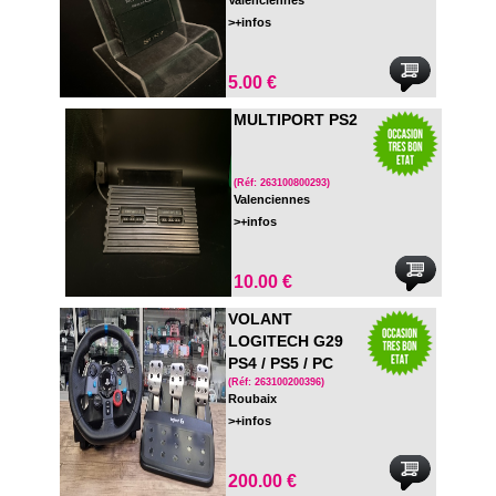
Valenciennes
>+infos
5.00 €
MULTIPORT PS2
(Réf: 263100800293)
Valenciennes
>+infos
10.00 €
VOLANT
LOGITECH G29
PS4 / PS5 / PC
AVEC PEDALIER
(Réf: 263100200396)
Roubaix
ET LEVIER
>+infos
200.00 €