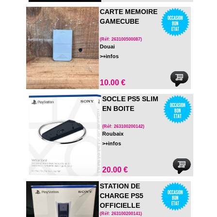
CARTE MEMOIRE
GAMECUBE
(Réf: 263100500087)
Douai
>+infos
10.00 €
SOCLE PS5 SLIM
EN BOITE
(Réf: 263100200142)
Roubaix
>+infos
20.00 €
STATION DE
CHARGE PS5
OFFICIELLE
(Réf: 263100200141)