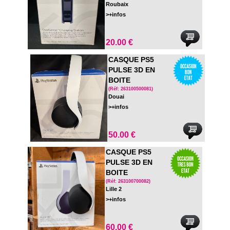
Roubaix
>+infos
20.00 €
CASQUE PS5
PULSE 3D EN
BOITE
(Réf: 263100500081)
Douai
>+infos
50.00 €
CASQUE PS5
PULSE 3D EN
BOITE
(Réf: 263100700082)
Lille 2
>+infos
60.00 €