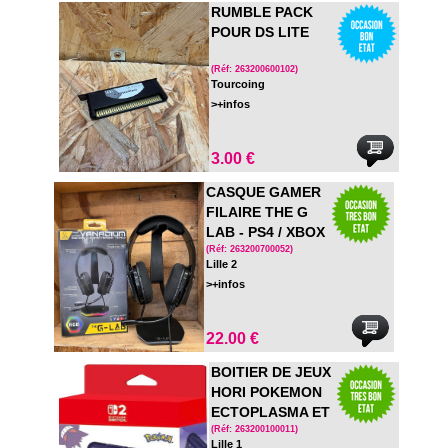
RUMBLE PACK
POUR DS LITE
(Réf: 263200600102)
Tourcoing
>+infos
3.00 €
CASQUE GAMER
FILAIRE THE G
LAB - PS4 / XBOX
/ SWITCH - EN
(Réf: 263200700052)
Lille 2
BOITE
>+infos
22.00 €
BOITIER DE JEUX
HORI POKEMON
ECTOPLASMA ET
MIMIQUI EN
(Réf: 263200100011)
Lille 1