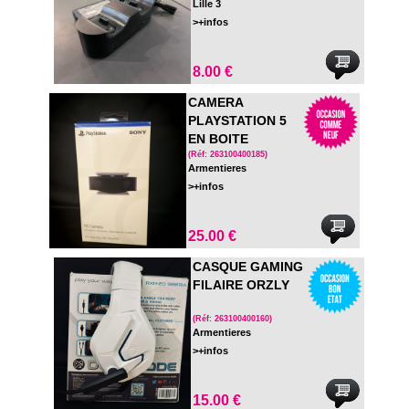
Lille 3
>+infos
8.00 €
CAMERA
PLAYSTATION 5
EN BOITE
(Réf: 263100400185)
Armentieres
>+infos
25.00 €
CASQUE GAMING
FILAIRE ORZLY
(Réf: 263100400160)
Armentieres
>+infos
15.00 €