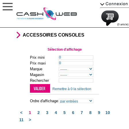
(0 article)
ACCESSOIRES CONSOLES
Sélection d'affichage
Prix mini
Prix maxi
Marque
Magasin
Rechercher
Remettre à 0 la sélection
Ordre d'affichage
<
1
2
3
4
5
6
7
8
9
10
11
>