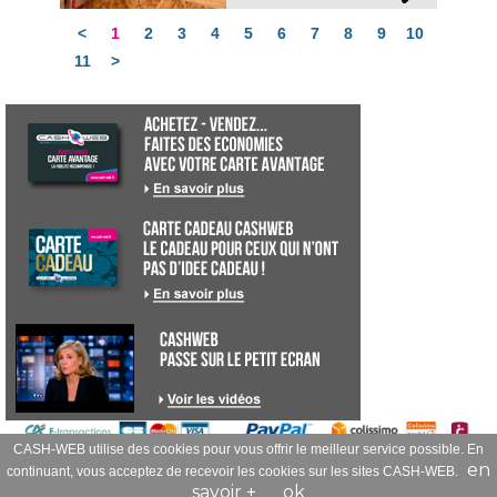
<
1
2
3
4
5
6
7
8
9
10
11
>
CASH-WEB utilise des cookies pour vous offrir le meilleur service possible. En
© cashweb-cc -
celilo-miniheb
- 2008-2026 - Tous droits réservés
en
continuant, vous acceptez de recevoir les cookies sur les sites CASH-WEB.
savoir +
ok