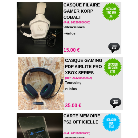
CASQUE FILAIRE
GAMER KORP
COBALT
(Réf: 263200800005)
Valenciennes
>+infos
15.00 €
CASQUE GAMING
PDP AIRLITE PRO
XBOX SERIES
(Réf: 263200600002)
Tourcoing
>+infos
35.00 €
CARTE MEMOIRE
PS2 OFFICIELLE
(Réf: 263100800295)