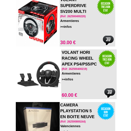
SUPERDRIVE
SV200 MULTI
PLATEFORME
(Réf: 262500400220)
Armentieres
>+infos
30.00 €
VOLANT HORI
RACING WHEEL
APEX PS4/PS5/PC
(Réf: 262500400219)
Armentieres
>+infos
60.00 €
CAMERA
PLAYSTATION 5
EN BOITE NEUVE
(Réf: 262500800244)
Valenciennes