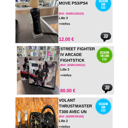
MOVE PS3/PS4
(Réf: 263001100123)
Lille 3
>+infos
12.00 €
STREET FIGHTER
IV ARCADE
FIGHTSTICK
TOURNAMENT
(Réf: 263001100121)
Lille 3
EDITION PS3 EN
>+infos
BOITE
80.00 €
VOLANT
THRUSTMASTER
T300 AVEC UN
VOLANT FERRARI
(Réf: 262900700193)
Lille 2
EN PLUS
>+infos