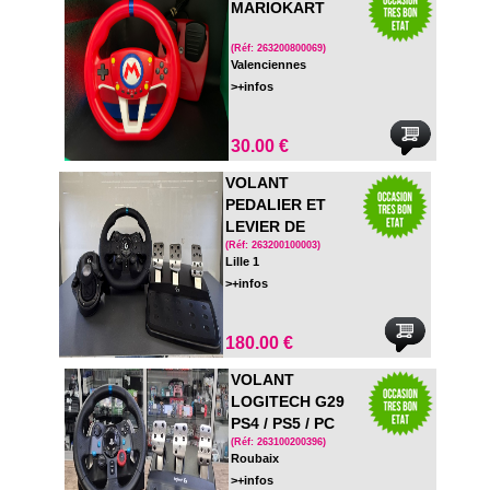
MARIOKART
(Réf: 263200800069)
Valenciennes
>+infos
30.00 €
VOLANT
PEDALIER ET
LEVIER DE
VITESSE
(Réf: 263200100003)
Lille 1
LOGITECH G923
>+infos
SE EN BOITE
180.00 €
VOLANT
LOGITECH G29
PS4 / PS5 / PC
AVEC PEDALIER
(Réf: 263100200396)
Roubaix
ET LEVIER
>+infos