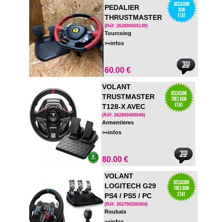
PEDALIER
THRUSTMASTER
FERRARI 458
(Réf: 262800600149)
Tourcoing
SPIDER XBOX
>+infos
ONE
60.00 €
VOLANT
TRUSTMASTER
T128-X AVEC
PEDALIER
(Réf: 262800400040)
Armentieres
>+infos
80.00 €
VOLANT
LOGITECH G29
PS4 / PS5 / PC
AVEC PEDALIER
(Réf: 262700200304)
Roubaix
ET LEVIER
>+infos