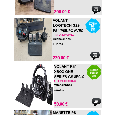
200.00 €
VOLANT
LOGITECH G29
PS4/PS5/PC AVEC
PEDALIER LEVIER
(Réf: 263000800261)
Valenciennes
DE VITESSE ET
>+infos
SUPPORT EN
BOITE
220.00 €
VOLANT PS4-
XBOX ONE-
SERIES GS 850-X
AVEC PEDALIER
(Réf: 263000800173)
Valenciennes
ET BOITE DE
>+infos
VITESSE
50.00 €
MANETTE PS