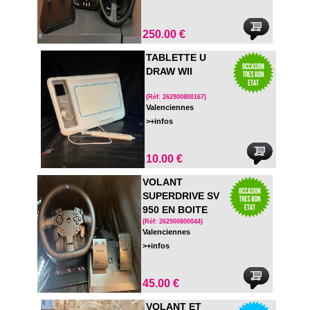
250.00 €
TABLETTE U
DRAW WII
(Réf: 262900800167)
Valenciennes
>+infos
10.00 €
VOLANT
SUPERDRIVE SV
950 EN BOITE
(Réf: 262900800044)
Valenciennes
>+infos
45.00 €
VOLANT ET