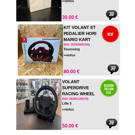
>+infos
30.00 €
KIT VOLANT ET
PEDALIER HORI
MARIO KART
RACING WHEEL
(Réf: 262500600166)
Tourcoing
PRO DELUXE
>+infos
NEUF EN BOITE
80.00 €
VOLANT
SUPERDRIVE
RACING WHEEL
SV950 - POUR
(Réf: 262501100170)
Lille 3
PS4/PC/XBOX
>+infos
ONE
50.00 €