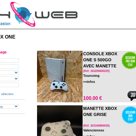
X ONE
hage
CONSOLE XBOX
ONE S 500GO
AVEC MANETTE
OFFICIELLE
(Réf: 263200600225)
Tourcoing
>+infos
 sélection
100.00 €
MANETTE XBOX
ONE GRISE
(Réf: 263100800035)
Valenciennes