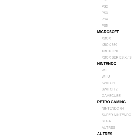
PS1
PS2
PS3
PS4
PS5
MICROSOFT
XBOX
XBOX 360
XBOX ONE
XBOX SERIES X / S
NINTENDO
WII
WII U
SWITCH
SWITCH 2
GAMECUBE
RETRO GAMING
NINTENDO 64
SUPER NINTENDO
SEGA
AUTRES
AUTRES