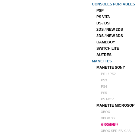
CONSOLES PORTABLES
PSP
PS VITA
DS / DSI
2DS / NEW 2DS
3DS / NEW 3DS
GAMEBOY
SWITCH LITE
AUTRES
MANETTES
MANETTE SONY
PS1 / PS2
PS3
PS4
PS5
PS MOVE
MANETTE MICROSOF
XBOX
XBOX 360
XBOX ONE
XBOX SERIES X / S