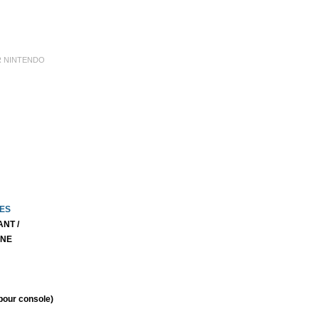
R NINTENDO
ES
ANT /
INE
our console)