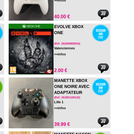
>+infos
40.00 €
EVOLVE XBOX
ONE
(Réf: 262600800034)
Valenciennes
>+infos
2.00 €
MANETTE XBOX
ONE NOIRE AVEC
ADAPTATEUR
STEREO
(Réf: 261801100142)
Lille 1
HEADSET
>+infos
39.99 €