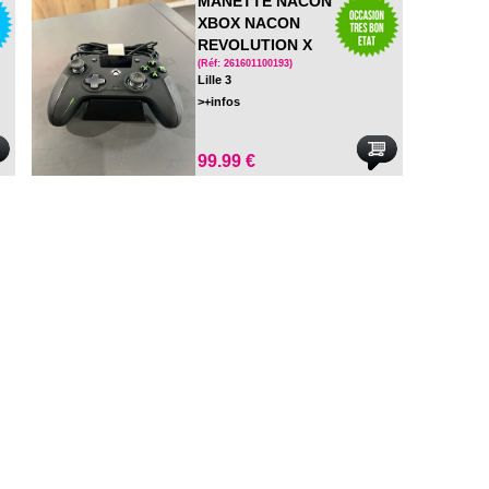
MANETTE NACON
XBOX NACON
REVOLUTION X
UNLIMITED
(Réf: 261601100193)
Lille 3
>+infos
99.99 €