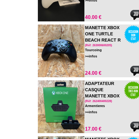
>+infos
40.00 €
MANETTE XBOX
ONE TURTLE
BEACH REACT R
(Réf: 263000600205)
Tourcoing
>+infos
24.00 €
ADAPTATEUR
CASQUE
MANETTE XBOX
ONE - EN BOITE
(Réf: 262400400228)
Armentieres
>+infos
17.00 €