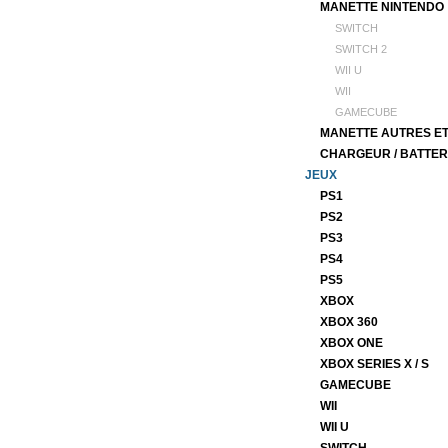
MANETTE NINTENDO
SWITCH
SWITCH 2
WII U
WII
GAMECUBE
MANETTE AUTRES E
CHARGEUR / BATTER
JEUX
PS1
PS2
PS3
PS4
PS5
XBOX
XBOX 360
XBOX ONE
XBOX SERIES X / S
GAMECUBE
WII
WII U