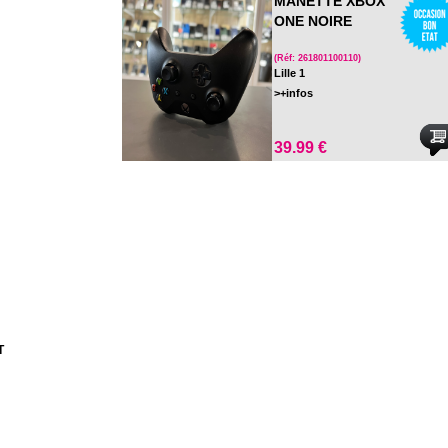
MANETTE XBOX
ONE NOIRE
(Réf: 261801100110)
Lille 1
>+infos
39.99 €
T