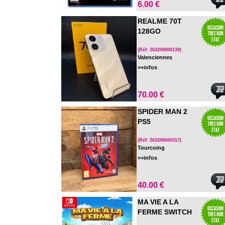
6.00 €
REALME 70T
128GO
(Réf: 263200800139)
Valenciennes
>+infos
70.00 €
SPIDER MAN 2
PS5
(Réf: 263200600317)
Tourcoing
>+infos
40.00 €
MA VIE A LA
FERME SWITCH