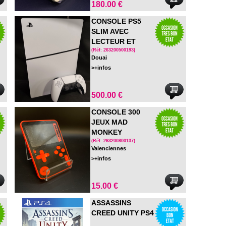
180.00 €
CONSOLE PS5
SLIM AVEC
LECTEUR ET
MANETTE
(Réf: 263200500193)
Douai
OFFICIELLE
>+infos
500.00 €
CONSOLE 300
JEUX MAD
MONKEY
(Réf: 263200800137)
Valenciennes
>+infos
15.00 €
ASSASSINS
CREED UNITY PS4