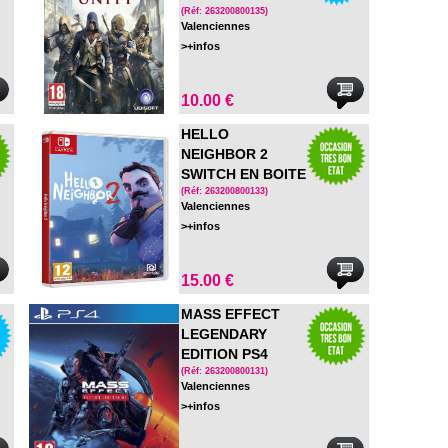
(Réf: 263200800135)
Valenciennes
>+infos
10.00 €
HELLO
NEIGHBOR 2
SWITCH EN BOITE
(Réf: 263200800133)
Valenciennes
>+infos
15.00 €
MASS EFFECT
LEGENDARY
EDITION PS4
(Réf: 263200800131)
Valenciennes
>+infos