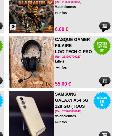
COMPLET
(Réf: 263200800155)
Valenciennes
>+infos
6.00 €
CASQUE GAMER
FILAIRE
LOGITECH G PRO
X
(Réf: 263200700227)
Lille 2
>+infos
55.00 €
SAMSUNG
GALAXY A54 5G
128 GO (TOUS
RESEAUX) EN
(Réf: 263200800140)
Valenciennes
BOITE
>+infos