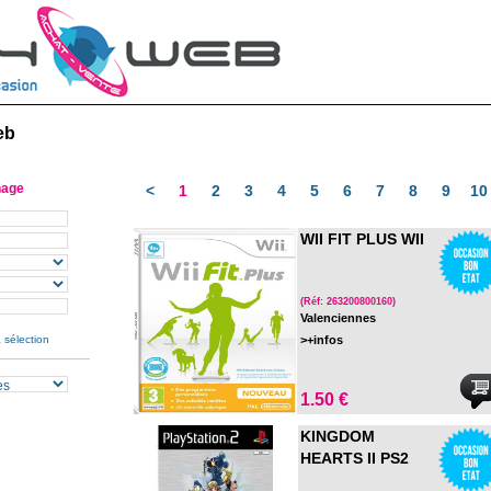
eb
hage
<
1
2
3
4
5
6
7
8
9
10
WII FIT PLUS WII
(Réf: 263200800160)
Valenciennes
 sélection
>+infos
1.50 €
KINGDOM
HEARTS II PS2