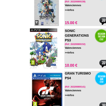
(Réf: 263200800158)
Valenciennes
>+infos
15.00 €
SONIC
GENERATIONS
PS3
(Réf: 263200800152)
Valenciennes
>+infos
10.00 €
GRAN TURISMO
PS4
(Réf: 263200800141)
Valenciennes
>+infos