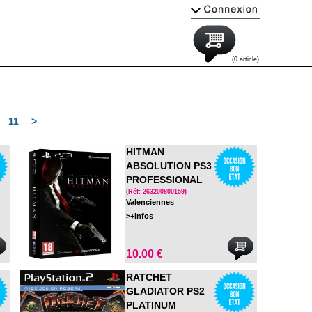
(0 article)
11
>
HITMAN
ABSOLUTION PS3
PROFESSIONAL
EDITION
(Réf: 263200800159)
Valenciennes
>+infos
10.00 €
RATCHET
GLADIATOR PS2
PLATINUM