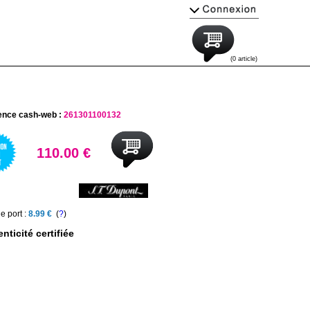
(0 article)
ence cash-web :
261301100132
110.00 €
e port :
8.99 €
(
?
)
nticité certifiée