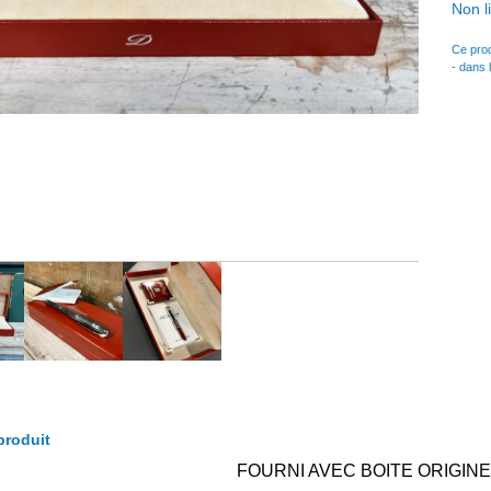
Non li
Ce prod
- dans 
produit
FOURNI AVEC BOITE ORIGINE