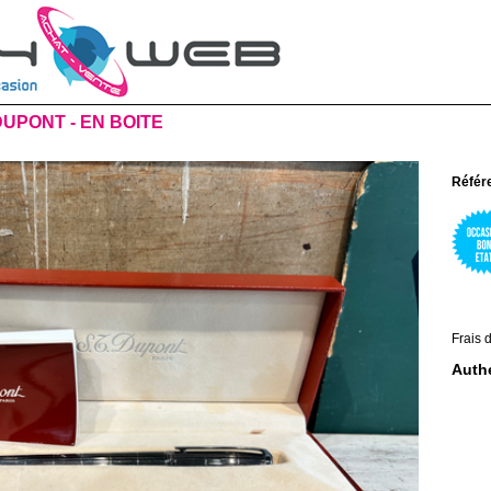
UPONT - EN BOITE
Référ
Frais d
Authe