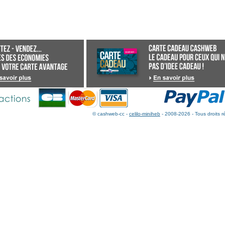
© cashweb-cc -
celilo-miniheb
- 2008-2026 - Tous droits r