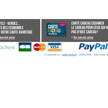
© cashweb-cc -
celilo-miniheb
- 2008-2026 - Tous droits r