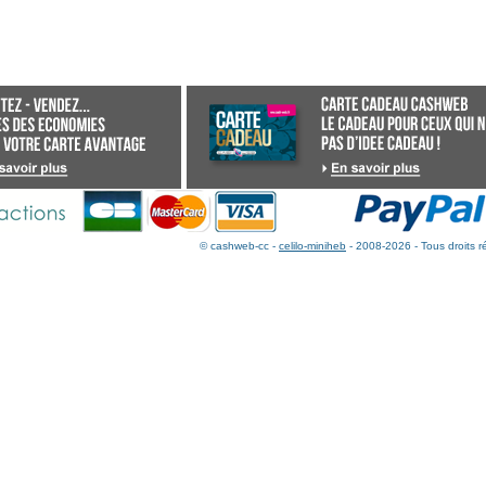
© cashweb-cc -
celilo-miniheb
- 2008-2026 - Tous droits r